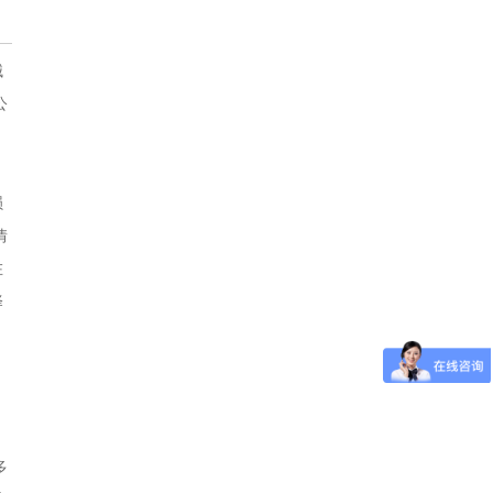
械
公
损
情
在
择
多