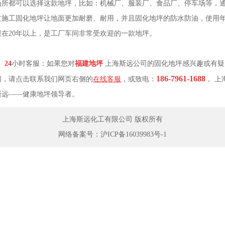
场所都可以选择这款地坪，比如：机械厂、服装厂、食品厂、停车场等，
过施工固化地坪让地面更加耐磨、耐用，并且固化地坪的防水防油，使用
限在20年以上，是工厂车间非常受欢迎的一款地坪。
24
小时客服：如果您对
福建地坪
上海斯远公司的固化地坪感兴趣或有疑
186-7961-1688
问，请点击联系我们网页右侧的
在线客服
，或致电：
， 上
斯远——健康地坪领导者。
上海斯远化工有限公司 版权所有
网络备案号：
沪ICP备16039983号-1