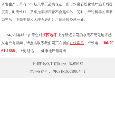
研发生产，具有55年航天军工品质保证，所以水磨石硬化地坪施工后硬
度高、耐磨性好，叉车拖车碾压都不会起尘砂，同时，经过机器的研磨
抛光后，明亮美观和大理石表面让厂房环境焕然一新。
24
小时客服：如果您对
江西
地坪
上海斯远公司的水磨石硬化地坪感
186-79
兴趣或有疑问，请点击联系我们网页右侧的
在线客服
，或致电：
61-1688
， 上海斯远——健康地坪领导者。
上海斯远化工有限公司 版权所有
网络备案号：
沪ICP备16039983号-1