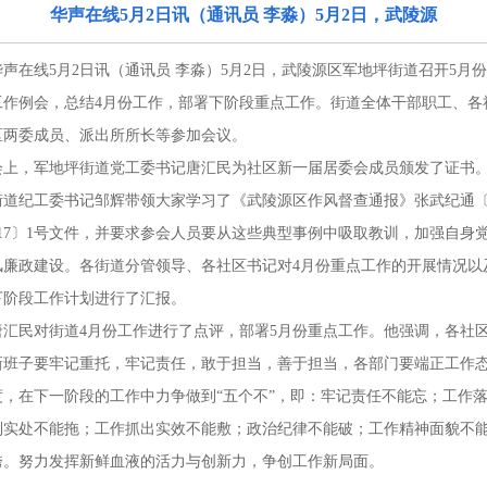
华声在线5月2日讯（通讯员 李淼）5月2日，武陵源
华声在线5月2日讯（通讯员 李淼）5月2日，武陵源区军地坪街道召开5月份
工作例会，总结4月份工作，部署下阶段重点工作。街道全体干部职工、各
区两委成员、派出所所长等参加会议。
会上，军地坪街道党工委书记唐汇民为社区新一届居委会成员颁发了证书
街道纪工委书记邹辉带领大家学习了《武陵源区作风督查通报》张武纪通〔
017〕1号文件，并要求参会人员要从这些典型事例中吸取教训，加强自身
风廉政建设。各街道分管领导、各社区书记对4月份重点工作的开展情况以
下阶段工作计划进行了汇报。
唐汇民对街道4月份工作进行了点评，部署5月份重点工作。他强调，各社
新班子要牢记重托，牢记责任，敢于担当，善于担当，各部门要端正工作
度，在下一阶段的工作中力争做到“五个不”，即：牢记责任不能忘；工作
到实处不能拖；工作抓出实效不能敷；政治纪律不能破；工作精神面貌不
垮。努力发挥新鲜血液的活力与创新力，争创工作新局面。