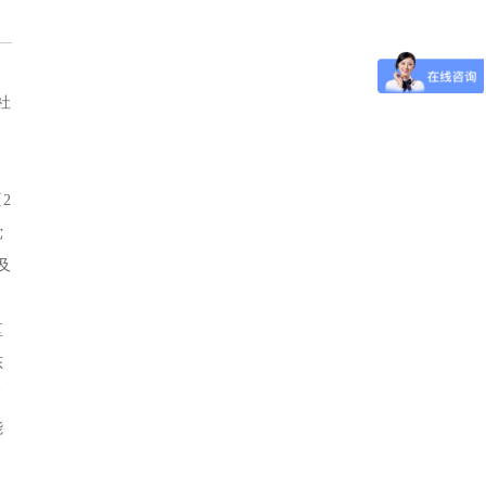
社
。
2
党
及
区
态
落
能